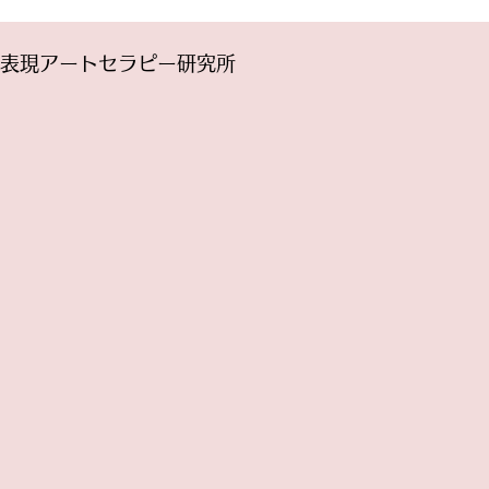
ファシリテーター養成プログラム
ら、どんなふ
です。 プログラムの充実とスタ
変えたいです
表現アートセラピー研究所
ッフの福利厚生のために授業料を
ルドには、あ
値上げさせて頂くことになりまし
がこの瞬間同
た...
いい...