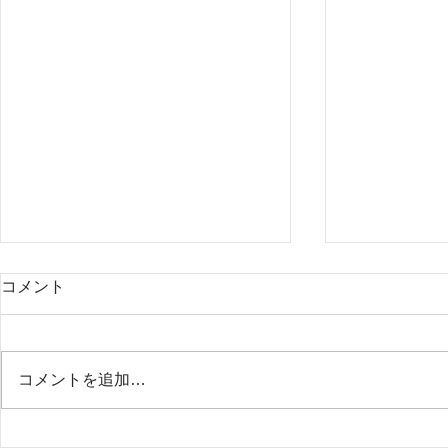
2024年7月～ファシリテータ
5月18日(
コメント
ー養成 トレーニングコース開
曜講座「パ
催
記」（オン
表現アートセラピー研究所の
「今見えてい
2024年度のトレーニングコース
ている」とか
コメントを追加…
は7月から始まります。 トレーニ
し出す鏡」な
ングコースは、表現アートセラピ
ありますね。
ーをグループに提供するための、
る世界を自由