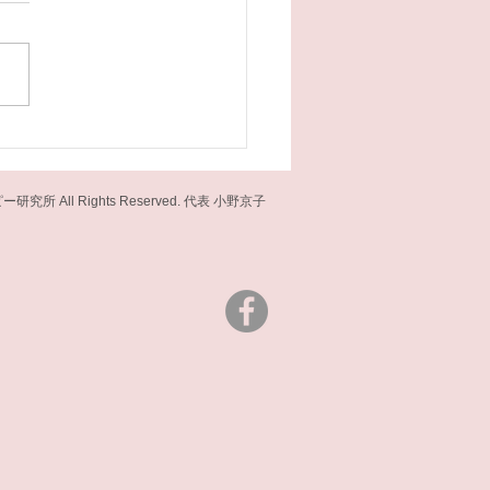
ッション〜あるがままの
フ・コンパッションとは、自
を愛しむ〜」（オンライ
ありのままを受け止め、自身
しく接することです。 梅雨
前後のちょっと元気がなくな
ちなこの季節、自分自身を思
る気持ちを探求し、日常に持
れるように小さなチャームを
所 All Rights Reserved. 代表 小野京子
す。...