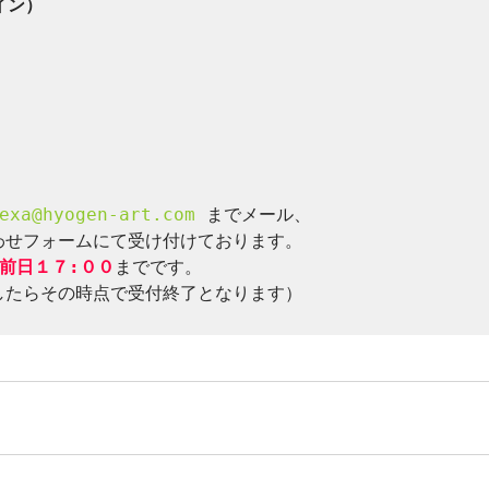
イン）

exa@hyogen-art.com
 までメール、

わせフォームにて受け付けております。

前日１７:００
までです。

したらその時点で受付終了となります）
