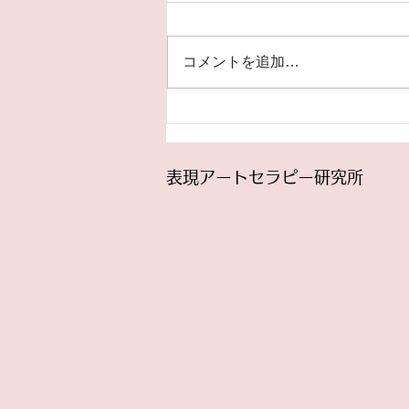
催
表現アートセラピー研究所の
2024年度のトレーニングコース
コメントを追加…
は7月から始まります。 トレーニ
ングコースは、表現アートセラピ
ーをグループに提供するための、
ファシリテーター養成プログラム
です。 プログラムの充実とスタ
表現アートセラピー研究所
ッフの福利厚生のために授業料を
値上げさせて頂くことになりまし
た...