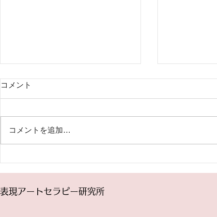
2024年7月～ファシリテータ
5月18日(
コメント
ー養成 トレーニングコース開
曜講座「パ
催
記」（オン
表現アートセラピー研究所の
「今見えてい
2024年度のトレーニングコース
ている」とか
コメントを追加…
は7月から始まります。 トレーニ
し出す鏡」な
ングコースは、表現アートセラピ
ありますね。
ーをグループに提供するための、
る世界を自由
ファシリテーター養成プログラム
ら、どんなふ
です。 プログラムの充実とスタ
変えたいです
表現アートセラピー研究所
ッフの福利厚生のために授業料を
ルドには、あ
値上げさせて頂くことになりまし
がこの瞬間同