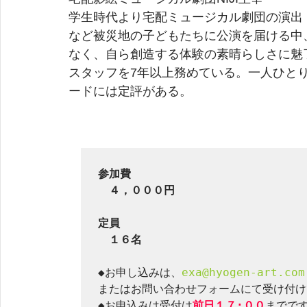
学生時代より宅配ミュージカル劇団の演出
など被災地の子どもたちに公演を届ける中
なく、自ら創造する体験の素晴らしさに魅
スタッフを7年以上務めている。一人ひと
ードには定評がある。 
参加費

　４，０００円
定員　

　１６名
◆お申し込みは、
exa@hyogen-art.com
またはお問い合わせフォームにて受け付け
◆お申込みは受付は
前日１７:００
までです