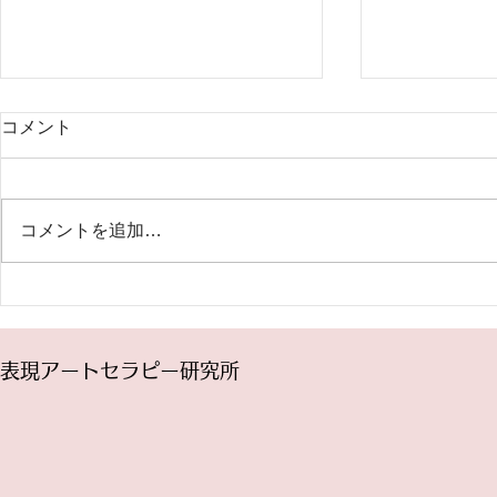
2024年7月～ファシリテータ
5月18日(
コメント
ー養成 トレーニングコース開
曜講座「パ
催
記」（オン
表現アートセラピー研究所の
「今見えてい
2024年度のトレーニングコース
ている」とか
コメントを追加…
は7月から始まります。 トレーニ
し出す鏡」な
ングコースは、表現アートセラピ
ありますね。
ーをグループに提供するための、
る世界を自由
ファシリテーター養成プログラム
ら、どんなふ
です。 プログラムの充実とスタ
変えたいです
表現アートセラピー研究所
ッフの福利厚生のために授業料を
ルドには、あ
値上げさせて頂くことになりまし
がこの瞬間同
た...
いい...