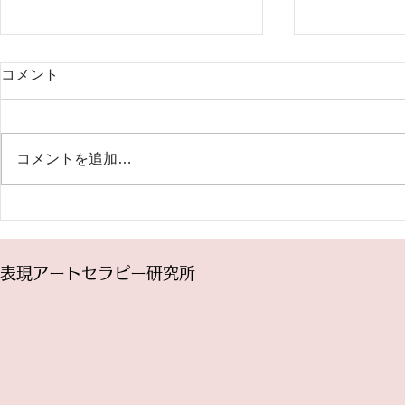
2024年7月～ファシリテータ
5月18日(
コメント
ー養成 トレーニングコース開
曜講座「パ
催
記」（オン
表現アートセラピー研究所の
「今見えてい
2024年度のトレーニングコース
ている」とか
コメントを追加…
は7月から始まります。 トレーニ
し出す鏡」な
ングコースは、表現アートセラピ
ありますね。
ーをグループに提供するための、
る世界を自由
ファシリテーター養成プログラム
ら、どんなふ
です。 プログラムの充実とスタ
変えたいです
表現アートセラピー研究所
ッフの福利厚生のために授業料を
ルドには、あ
値上げさせて頂くことになりまし
がこの瞬間同
た...
いい...