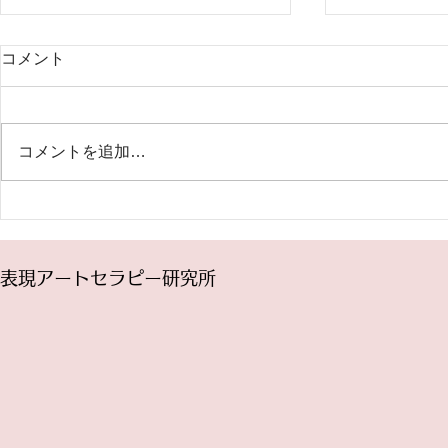
2024年7月～ファシリテータ
5月18日(
コメント
ー養成 トレーニングコース開
曜講座「パ
催
記」（オン
表現アートセラピー研究所の
「今見えてい
2024年度のトレーニングコース
ている」とか
コメントを追加…
は7月から始まります。 トレーニ
し出す鏡」な
ングコースは、表現アートセラピ
ありますね。
ーをグループに提供するための、
る世界を自由
ファシリテーター養成プログラム
ら、どんなふ
です。 プログラムの充実とスタ
変えたいです
表現アートセラピー研究所
ッフの福利厚生のために授業料を
ルドには、あ
値上げさせて頂くことになりまし
がこの瞬間同
た...
いい...