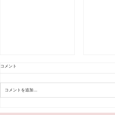
2024年7月～ファシリテータ
5月18日(
コメント
ー養成 トレーニングコース開
曜講座「パ
催
記」（オン
表現アートセラピー研究所の
「今見えてい
2024年度のトレーニングコース
ている」とか
コメントを追加…
は7月から始まります。 トレーニ
し出す鏡」な
ングコースは、表現アートセラピ
ありますね。
ーをグループに提供するための、
る世界を自由
ファシリテーター養成プログラム
ら、どんなふ