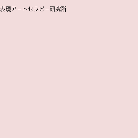
です。 プログラムの充実とスタ
変えたいです
表現アートセラピー研究所
ッフの福利厚生のために授業料を
ルドには、あ
値上げさせて頂くことになりまし
がこの瞬間同
た...
いい...